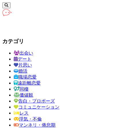
カテゴリ
出会い
デート
片思い
婚活
職場恋愛
遠距離恋愛
同棲
価値観
告白・プロポーズ
コミュニケーション
レス
浮気・不倫
マンネリ・倦怠期