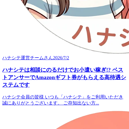
ハナシテ運営チーム
さん
2026/7/2
ハナシテは相談にのるだけでお小遣い稼ぎ!? ベス
トアンサーでAmazonギフト券がもらえる高待遇シ
ステムです
ハナシテ会員の皆様 いつも「ハナシテ」をご利用いただき
誠にありがとうございます。 ご存知出ない方...